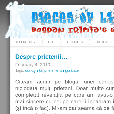
TECHNOLOGY
LIFE
THOUGHTS
PROJECTS
Despre prietenii…
February 4, 2010
Tags:
cunoştinţă
,
prietenie
,
singurătate
Citeam acum pe blogul unei cunoș
niciodata mulţi prieteni. Doar multe cun
completat revelația pe care am avut-o 
mai sincere cu cei pe care îi încadram î
(și încă o fac). Mi-am dat seama că de f