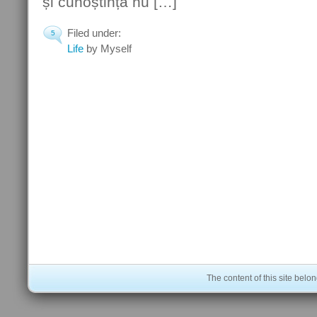
și cunoștință nu […]
Filed under:
5
Life
by Myself
The content of this site bel